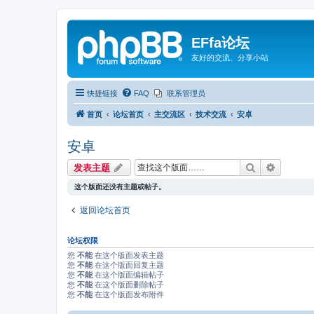
EFfa论坛
友好的交流、分享小站
快捷链接
FAQ
联系管理员
首页
论坛首页
主交流区
技术交流
安卓
安卓
搜索
高级搜索
发表主题
这个版面还没有主题或帖子。
返回论坛首页
论坛权限
您
不能
在这个版面发表主题
您
不能
在这个版面回复主题
您
不能
在这个版面编辑帖子
您
不能
在这个版面删除帖子
您
不能
在这个版面发布附件