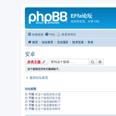
EFfa论坛
友好的交流、分享小站
快捷链接
FAQ
联系管理员
首页
论坛首页
主交流区
技术交流
安卓
安卓
搜索
高级搜索
发表主题
这个版面还没有主题或帖子。
返回论坛首页
论坛权限
您
不能
在这个版面发表主题
您
不能
在这个版面回复主题
您
不能
在这个版面编辑帖子
您
不能
在这个版面删除帖子
您
不能
在这个版面发布附件