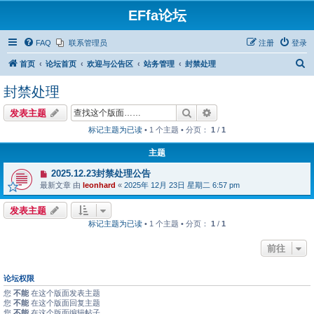
EFfa论坛
FAQ
联系管理员
注册
登录
搜
首页
论坛首页
欢迎与公告区
站务管理
封禁处理
索
封禁处理
搜索
高级搜索
发表主题
标记主题为已读
• 1 个主题 • 分页：
1
/
1
主题
2025.12.23封禁处理公告
最新文章 由
leonhard
«
2025年 12月 23日 星期二 6:57 pm
发表主题
标记主题为已读
• 1 个主题 • 分页：
1
/
1
前往
论坛权限
您
不能
在这个版面发表主题
您
不能
在这个版面回复主题
您
不能
在这个版面编辑帖子