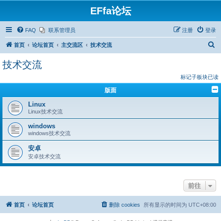
EFfa论坛
FAQ
联系管理员
注册
登录
搜
首页
论坛首页
主交流区
技术交流
索
技术交流
标记子板块已读
版面
Linux
Linux技术交流
windows
windows技术交流
安卓
安卓技术交流
前往
首页
论坛首页
删除 cookies
所有显示的时间为
UTC+08:00