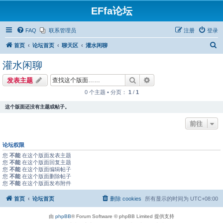
EFfa论坛
FAQ
联系管理员
注册
登录
搜
首页
论坛首页
聊天区
灌水闲聊
索
灌水闲聊
搜索
高级搜索
发表主题
0 个主题 • 分页：
1
/
1
这个版面还没有主题或帖子。
前往
论坛权限
您
不能
在这个版面发表主题
您
不能
在这个版面回复主题
您
不能
在这个版面编辑帖子
您
不能
在这个版面删除帖子
您
不能
在这个版面发布附件
首页
论坛首页
删除 cookies
所有显示的时间为
UTC+08:00
由
phpBB
® Forum Software © phpBB Limited 提供支持