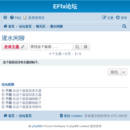
EFfa论坛
FAQ
联系管理员
注册
登录
搜
首页
论坛首页
聊天区
灌水闲聊
索
灌水闲聊
搜索
高级搜索
发表主题
0 个主题 • 分页：
1
/
1
这个版面还没有主题或帖子。
前往
论坛权限
您
不能
在这个版面发表主题
您
不能
在这个版面回复主题
您
不能
在这个版面编辑帖子
您
不能
在这个版面删除帖子
您
不能
在这个版面发布附件
首页
论坛首页
删除 cookies
所有显示的时间为
UTC+08:00
由
phpBB
® Forum Software © phpBB Limited 提供支持