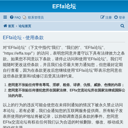
EFfa论坛
FAQ
联系管理员
注册
登录
搜
首页
论坛首页
索
EFfa论坛 - 使用条款
对“EFfa论坛”（下文中指代“我们”、“我们的”、“EFfa论坛”、
“https://effa.top/”）的访问，表明您同意并遵守以下具有法律效力之条
款。如果您不同意以下条款，请停止访问和使用“EFfa论坛”。我们可
能随时更改这些条款，并且我们会尽最大努力通知您，但您最好定期
自行查看，因为在条款更改后您继续使用“EFfa论坛”即表示您同意在
这些条款更新和/或修订后受其法律约束。
您同意不张贴任何带有辱骂、淫秽、粗俗、诽谤、仇恨、威胁、色情的内容；
您同意不张贴任何侵犯您所在国家法律、EFfa交流论坛所在国家法律或国际公
法的内容。
以上的行为的违反可能会使您在未得到通知的情况下被永久禁止访问
本论坛，若有必要，我们会通知您的互联网服务提供商。所有帖子发
表所使用的IP地址将被记录，以协助调查违反条款的事件。您同意
EFfa交流论坛有权在任何我们认为合适的时候删除、修改、移动或关
闭任何主题。