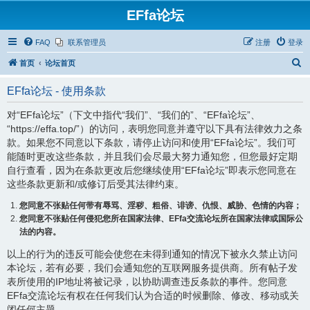
EFfa论坛
FAQ
联系管理员
注册
登录
搜
首页
论坛首页
索
EFfa论坛 - 使用条款
对“EFfa论坛”（下文中指代“我们”、“我们的”、“EFfa论坛”、
“https://effa.top/”）的访问，表明您同意并遵守以下具有法律效力之条
款。如果您不同意以下条款，请停止访问和使用“EFfa论坛”。我们可
能随时更改这些条款，并且我们会尽最大努力通知您，但您最好定期
自行查看，因为在条款更改后您继续使用“EFfa论坛”即表示您同意在
这些条款更新和/或修订后受其法律约束。
您同意不张贴任何带有辱骂、淫秽、粗俗、诽谤、仇恨、威胁、色情的内容；
您同意不张贴任何侵犯您所在国家法律、EFfa交流论坛所在国家法律或国际公
法的内容。
以上的行为的违反可能会使您在未得到通知的情况下被永久禁止访问
本论坛，若有必要，我们会通知您的互联网服务提供商。所有帖子发
表所使用的IP地址将被记录，以协助调查违反条款的事件。您同意
EFfa交流论坛有权在任何我们认为合适的时候删除、修改、移动或关
闭任何主题。