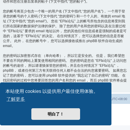
动作和您在注册后发表的帖子 (下文中指代 “您的帖子”)。
您的帐号将至少包含一个唯一的用户名 (下文中指代 “您的用户名”)， 一个用于登
录您的帐号的个人密码 (下文中指代 “您的密码”) 和一个个人的、有效的 email 地
址 (下文中指代 “您的 email”)。 您在 “EFfa论坛” 上的帐号所包含的信息将受到我
们所在国家的数据保护法律的保护。 除了您的用户名和您的密码以及在注册过程
中 “EFfa论坛” 要求的 email 地址以外， 您的其他任何信息或者是强制的或者是可
选的，这基于 “EFfa论坛” 的决定。 在任何情况下， 您可以选择您的信息是否被
公开。 此外， 在您的帐号中， 您可以选择接收或推出 phpBB 软件自动生成的
email。
您的密码以加密形式存在 （单向哈希）， 所以它是安全的。 但是， 我们希望您
不要在不同的网站上重复使用相同的密码。 您的密码是您在 “EFfa论坛” 上访问您
的帐号的途径， 所以请谨慎保管您的密码，并且在任何情况下 “EFfa论坛” ，
phpBB， 或者任何第三方有关联得任何人都不会合法的向您索要密码。 如果您忘
记了您的密码， 您可以使用 phpBB 软件提供的 “我忘记了自己的密码” 功能。 在
找回密码的过程中您将要回答您的用户名和您的 email， 而后 phpBB 软件将会提
供一个新的密码让您取回帐号。
本站使用 cookies 以提供用户最佳使用体验。
了解更多
首页
论坛首页
删除 cookies
所有显示的时间为
UTC+08:00
由
phpBB
® Forum Software © phpBB Limited 提供支持
明白了！
简体中文语言由phpBB Chinese制作并提供支持
隐私
|
条款