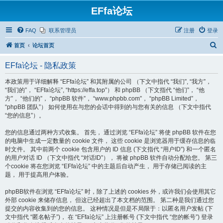
EFfa论坛
FAQ
联系管理员
注册
登录
搜
首页
论坛首页
索
EFfa论坛 - 隐私政策
本政策用于详细解释 “EFfa论坛” 和其附属的公司 （下文中指代 “我们”, “我方”，
“我们的”， “EFfa论坛”, “https://effa.top”） 和 phpBB （下文指代 “他们”， “他
方”， “他们的”， “phpBB 软件”， “www.phpbb.com”， “phpBB Limited”，
“phpBB 团队”） 如何使用在与您的会话中得到的与您有关的信息 （下文中指代
“您的信息”）。
您的信息通过两种方式收集。 首先， 通过浏览 “EFfa论坛” 将使 phpBB 软件在您
的电脑中生成一定数量的 cookie 文件， 这些 cookie 是浏览器用于缓存信息的临
时文件。 其中前两个 cookie 包含用户的 ID 信息 (下文指代 “用户ID”) 和一个匿名
的用户对话 ID （下文中指代 “对话ID”）， 将被 phpBB 软件自动分配给您。 第三
个cookie 将在您浏览 “EFfa论坛” 中的主题后自动产生， 用于存储已阅读的主
题， 用于提高用户体验。
phpBB软件在浏览 “EFfa论坛” 时，除了上述的 cookies 外，或许我们会使用其它
外部 cookie 来储存信息， 但这已经超出了本文档的范围。 第二种是我们通过您
提交的内容收集到的您的信息。 这种情况是但是不局限于：以匿名用户发帖 (下
文中指代 “匿名帖子”)， 在 “EFfa论坛” 上注册帐号 (下文中指代 “您的帐号”) 登录