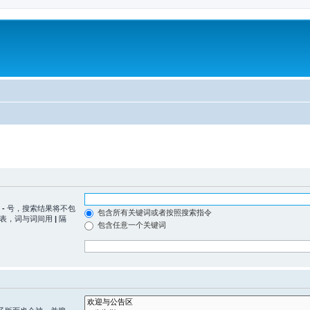
置
-
号，搜索结果将不包
包含所有关键词或者按照搜索指令
列表，词与词间用
|
隔
包含任意一个关键词