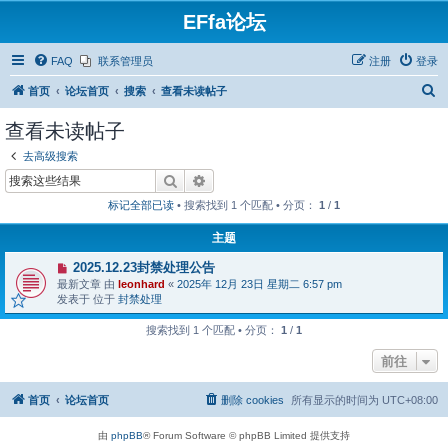
EFfa论坛
FAQ
联系管理员
注册
登录
搜
首页
论坛首页
搜索
查看未读帖子
索
查看未读帖子
去高级搜索
搜索
高级搜索
标记全部已读
• 搜索找到 1 个匹配 • 分页：
1
/
1
主题
有
2025.12.23封禁处理公告
新
最新文章 由
leonhard
«
2025年 12月 23日 星期二 6:57 pm
帖
发表于 位于
封禁处理
搜索找到 1 个匹配 • 分页：
1
/
1
前往
首页
论坛首页
删除 cookies
所有显示的时间为
UTC+08:00
由
phpBB
® Forum Software © phpBB Limited 提供支持