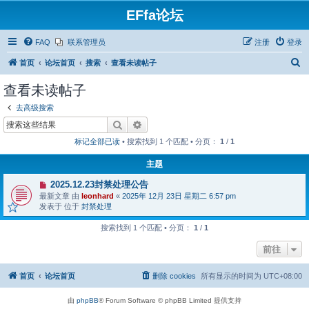
EFfa论坛
FAQ
联系管理员
注册
登录
搜
首页
论坛首页
搜索
查看未读帖子
索
查看未读帖子
去高级搜索
搜索
高级搜索
标记全部已读
• 搜索找到 1 个匹配 • 分页：
1
/
1
主题
有
2025.12.23封禁处理公告
新
最新文章 由
leonhard
«
2025年 12月 23日 星期二 6:57 pm
帖
发表于 位于
封禁处理
搜索找到 1 个匹配 • 分页：
1
/
1
前往
首页
论坛首页
删除 cookies
所有显示的时间为
UTC+08:00
由
phpBB
® Forum Software © phpBB Limited 提供支持