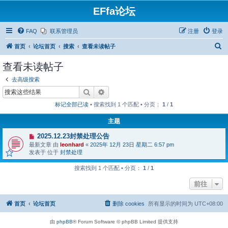
EFfa论坛
FAQ
联系管理员
注册
登录
搜
首页
论坛首页
搜索
查看未读帖子
索
查看未读帖子
去高级搜索
搜索
高级搜索
标记全部已读
• 搜索找到 1 个匹配 • 分页：
1
/
1
主题
有
2025.12.23封禁处理公告
新
最新文章 由
leonhard
«
2025年 12月 23日 星期二 6:57 pm
帖
发表于 位于
封禁处理
搜索找到 1 个匹配 • 分页：
1
/
1
前往
首页
论坛首页
删除 cookies
所有显示的时间为
UTC+08:00
由
phpBB
® Forum Software © phpBB Limited 提供支持