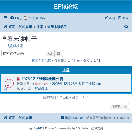
EFfa论坛
FAQ
联系管理员
注册
登录
搜
首页
论坛首页
搜索
查看未读帖子
索
查看未读帖子
去高级搜索
搜索
高级搜索
标记全部已读
• 搜索找到 1 个匹配 • 分页：
1
/
1
主题
有
2025.12.23封禁处理公告
新
最新文章 由
leonhard
«
2025年 12月 23日 星期二 6:57 pm
帖
发表于 位于
封禁处理
搜索找到 1 个匹配 • 分页：
1
/
1
前往
首页
论坛首页
删除 cookies
所有显示的时间为
UTC+08:00
由
phpBB
® Forum Software © phpBB Limited 提供支持