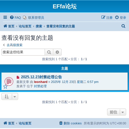
EFfa论坛
FAQ
联系管理员
注册
登录
搜
首页
论坛首页
搜索
查看没有回复的主题
索
查看没有回复的主题
去高级搜索
搜索
高级搜索
搜索找到 1 个匹配 • 分页：
1
/
1
主题
有
2025.12.23封禁处理公告
新
最新文章 由
leonhard
«
2025年 12月 23日 星期二 6:57 pm
帖
发表于 位于
封禁处理
搜索找到 1 个匹配 • 分页：
1
/
1
前往
首页
论坛首页
删除 cookies
所有显示的时间为
UTC+08:00