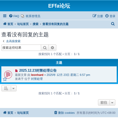
EFfa论坛
FAQ
联系管理员
注册
登录
搜
首页
论坛首页
搜索
查看没有回复的主题
索
查看没有回复的主题
去高级搜索
搜索
高级搜索
搜索找到 1 个匹配 • 分页：
1
/
1
主题
有
2025.12.23封禁处理公告
新
最新文章 由
leonhard
«
2025年 12月 23日 星期二 6:57 pm
帖
发表于 位于
封禁处理
搜索找到 1 个匹配 • 分页：
1
/
1
前往
首页
论坛首页
删除 cookies
所有显示的时间为
UTC+08:00