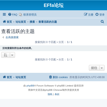
EFfa论坛
FAQ
联系管理员
注册
登录
搜
首页
论坛首页
搜索
查看活跃的主题
索
查看活跃的主题
去高级搜索
搜索找到 0 个匹配 • 分页：
1
/
1
没有搜索到符合条件的结果。
搜索找到 0 个匹配 • 分页：
1
/
1
前往
首页
论坛首页
删除 cookies
所有显示的时间为
UTC+08:00
由
phpBB
® Forum Software © phpBB Limited 提供支持
简体中文语言由phpBB Chinese制作并提供支持
隐私
|
条款