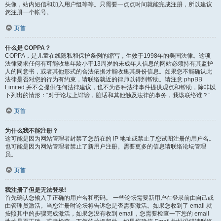
头像，站内短信和加入用户组等等。只需要一点点时间就能完成注册，所以建议
您注册一个帐号。
页首
什么是 COPPA？
COPPA，是儿童在线隐私和保护条例的缩写，生效于1998年的美国法律。这项
法律要求任何有可能收集年龄小于13周岁的未成年人信息的网站必须持有其监护
人的同意书，或者其他形式的合法依据才能收集其身份信息。如果您不能确认此
法律是否对您的行为有约束，请联络就近的律师以得到帮助。请注意 phpBB
Limited 并不会提供任何法律建议，也不为各种法律事件提供观点和帮助，除非以
下列出的情形：“对于论坛上诽谤，脏话和其他触及法律的事务，我该联络谁？”
页首
为什么我不能注册？
这可能是因为网站管理者封禁了您所在的 IP 地址或禁止了您试图注册的用户名。
也可能是因为网站管理者禁止了新用户注册。需要更多的信息请联络论坛管理
员。
页首
我注册了但是无法登录!
首先确认您输入了正确的用户名和密码。 一些论坛需要新用户在登录前由自己或
由管理员激活。当您注册时论坛将告诉您是否需要激活。如果您收到了 email 就
按照其中的步骤完成激活，如果您没有收到 email，您需要检查一下您的 email