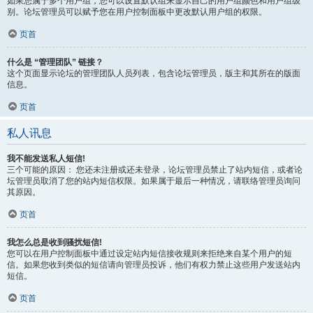
如果您属于多个用户组，您可以设置默认组来显示自己的用户组颜色和用户组级
别。论坛管理员可以赋予您在用户控制面板中更改默认用户组的权限。
页首
什么是 “管理团队” 链接？
这个页面显示论坛的管理团队人员列表，包含论坛管理员，版主和其所在的版面
信息。
页首
私人讯息
我不能发送私人短信!
三个可能的原因： 您还未注册或还未登录，论坛管理员禁止了站内短信，或者论
坛管理员取消了您的站内短信权限。如果属于最后一种情况，请联络管理员询问
其原因。
页首
我怎么总是收到骚扰短信!
您可以在用户控制面板中通过设定站内短信接收规则来拒绝来自某个用户的短
信。如果您收到类似的短信请向管理员投诉，他们有权力禁止这些用户发送站内
短信。
页首