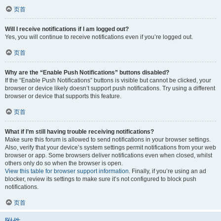
页首
Will I receive notifications if I am logged out?
Yes, you will continue to receive notifications even if you’re logged out.
页首
Why are the “Enable Push Notifications” buttons disabled?
If the “Enable Push Notifications” buttons is visible but cannot be clicked, your
browser or device likely doesn’t support push notifications. Try using a different
browser or device that supports this feature.
页首
What if I’m still having trouble receiving notifications?
Make sure this forum is allowed to send notifications in your browser settings.
Also, verify that your device’s system settings permit notifications from your web
browser or app. Some browsers deliver notifications even when closed, whilst
others only do so when the browser is open.
View this table for browser support information.
Finally, if you’re using an ad
blocker, review its settings to make sure it’s not configured to block push
notifications.
页首