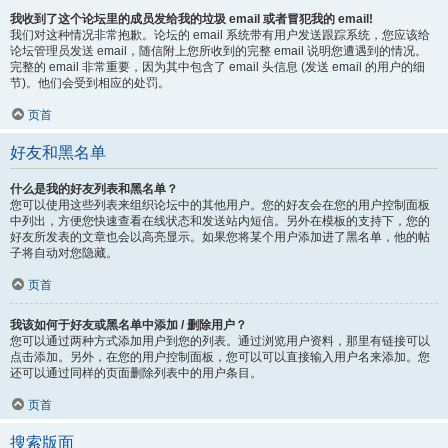
我收到了这个论坛里的成员发给我的垃圾 email 或者冒犯我的 email!
我们对这种情况非常抱歉。论坛的 email 系统带有用户发送跟踪系统，您应该给
论坛管理员发送 email，随信附上您所收到的完整 email 说明您遭遇到的情况。
完整的 email 非常重要，因为其中包含了 email 头信息 (发送 email 的用户的细
节)。他们会受到相应的处罚。
页首
好友和黑名单
什么是我的好友列表和黑名单？
您可以使用这些列表来组织论坛中的其他用户。您的好友会在您的用户控制面板
中列出，方便您快速查看在线状态和发送站内短信。另外在模板的支持下，您的
好友所发表的文章也会以高亮显示。如果您将某个用户添加进了黑名单，他的帖
子将自动对您隐藏。
页首
我该如何于好友或黑名单中添加 / 删除用户？
您可以通过两种方式添加用户到您的列表。通过浏览用户资料，那里有链接可以
点击添加。另外，在您的用户控制面板，您可以可以直接输入用户名来添加。您
还可以通过同样的页面删除列表中的用户条目。
页首
搜索版面