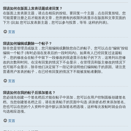
我该如何在版面上发表话题或者回复？
在版面上发表新主题，请点击相应的按钮。要回复一个主题，点击回复按钮。您
可能需要注册之后才能发表文章，您所拥有的权限列表显示在版面和文章页面的
下方 (比如 您可以发表新主题，您可以参与投票，等等. 这样的列表)。
页首
我该如何编辑或删除一个帖子？
除非您是管理员或版主，您只能编辑或删除您自己的帖子。您可以点击“编辑”按钮
编辑一个帖子 (有时必须在发表后的一段时间内)。如果有人已经回复过这篇帖
子，您的修改会在帖子中留下一段修改的痕迹显示在帖子的下方，这将列出您修
改的次数和时间。在没有回复的情况下不会显示，在管理员和版主修改的情况下
也可能不会显示，除非他们决定留下一段记录说明他们编辑帖子的原因。请注意
普通用户发表的帖子，在已经有回复的情况下不能被发帖者删除。
页首
我该如何在我的帖子后添加签名？
您必须先创建一个签名档后才能在帖子中添加，您可以在用户控制面板创建签名
档。当您创建签名档之后，请在发表帖子的页面中勾选
添加签名档
来添加签名。
您也可以在您的个人资料中选中默认添加签名档选项，这样每次发帖时就会自动
勾选相应选项。
页首