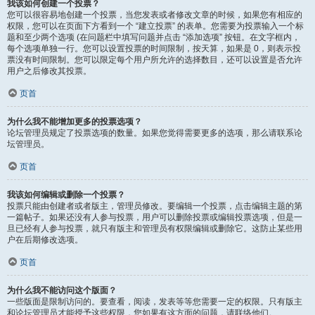
我该如何创建一个投票？
您可以很容易地创建一个投票，当您发表或者修改文章的时候，如果您有相应的
权限，您可以在页面下方看到一个 “建立投票” 的表单。您需要为投票输入一个标
题和至少两个选项 (在问题栏中填写问题并点击 “添加选项” 按钮。在文字框内，
每个选项单独一行。您可以设置投票的时间限制，按天算，如果是 0，则表示投
票没有时间限制。您可以限定每个用户所允许的选择数目，还可以设置是否允许
用户之后修改其投票。
页首
为什么我不能增加更多的投票选项？
论坛管理员规定了投票选项的数量。如果您觉得需要更多的选项，那么请联系论
坛管理员。
页首
我该如何编辑或删除一个投票？
投票只能由创建者或者版主，管理员修改。要编辑一个投票，点击编辑主题的第
一篇帖子。如果还没有人参与投票，用户可以删除投票或编辑投票选项，但是一
旦已经有人参与投票，就只有版主和管理员有权限编辑或删除它。这防止某些用
户在后期修改选项。
页首
为什么我不能访问这个版面？
一些版面是限制访问的。要查看，阅读，发表等等您需要一定的权限。只有版主
和论坛管理员才能授予这些权限，您如果有这方面的问题，请联络他们。