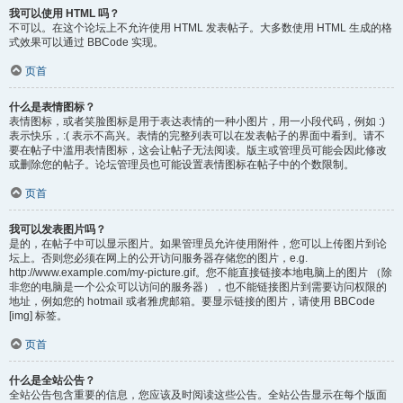
我可以使用 HTML 吗？
不可以。在这个论坛上不允许使用 HTML 发表帖子。大多数使用 HTML 生成的格
式效果可以通过 BBCode 实现。
页首
什么是表情图标？
表情图标，或者笑脸图标是用于表达表情的一种小图片，用一小段代码，例如 :)
表示快乐，:( 表示不高兴。表情的完整列表可以在发表帖子的界面中看到。请不
要在帖子中滥用表情图标，这会让帖子无法阅读。版主或管理员可能会因此修改
或删除您的帖子。论坛管理员也可能设置表情图标在帖子中的个数限制。
页首
我可以发表图片吗？
是的，在帖子中可以显示图片。如果管理员允许使用附件，您可以上传图片到论
坛上。否则您必须在网上的公开访问服务器存储您的图片，e.g.
http://www.example.com/my-picture.gif。您不能直接链接本地电脑上的图片 （除
非您的电脑是一个公众可以访问的服务器），也不能链接图片到需要访问权限的
地址，例如您的 hotmail 或者雅虎邮箱。要显示链接的图片，请使用 BBCode
[img] 标签。
页首
什么是全站公告？
全站公告包含重要的信息，您应该及时阅读这些公告。全站公告显示在每个版面