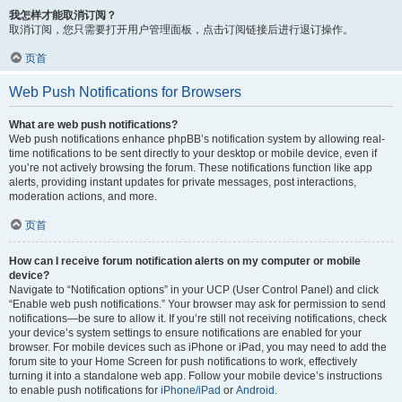
我怎样才能取消订阅？
取消订阅，您只需要打开用户管理面板，点击订阅链接后进行退订操作。
页首
Web Push Notifications for Browsers
What are web push notifications?
Web push notifications enhance phpBB’s notification system by allowing real-
time notifications to be sent directly to your desktop or mobile device, even if
you’re not actively browsing the forum. These notifications function like app
alerts, providing instant updates for private messages, post interactions,
moderation actions, and more.
页首
How can I receive forum notification alerts on my computer or mobile
device?
Navigate to “Notification options” in your UCP (User Control Panel) and click
“Enable web push notifications.” Your browser may ask for permission to send
notifications—be sure to allow it. If you’re still not receiving notifications, check
your device’s system settings to ensure notifications are enabled for your
browser. For mobile devices such as iPhone or iPad, you may need to add the
forum site to your Home Screen for push notifications to work, effectively
turning it into a standalone web app. Follow your mobile device’s instructions
to enable push notifications for
iPhone/iPad
or
Android
.