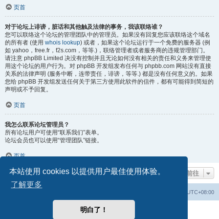
页首
对于论坛上诽谤，脏话和其他触及法律的事务，我该联络谁？
您可以联络这个论坛的管理团队中的管理员。如果没有回复您应该联络这个域名
的所有者 (使用
whois lookup
) 或者，如果这个论坛运行于一个免费的服务器 (例
如 yahoo，free.fr，f2s.com，等等.)，联络管理者或者服务商的违规管理部门。
请注意 phpBB Limited 决没有控制并且无论如何没有相关的责任和义务来管理使
用这个论坛的用户行为。对 phpBB 开发组发布任何与 phpbb.com 网站没有直接
关系的法律声明 (服务中断，连带责任，诽谤，等等.) 都是没有任何意义的。如果
您给 phpBB 开发组发送任何关于第三方使用此软件的信件，都有可能得到简短的
声明或不予回复。
页首
我怎么联系论坛管理员？
所有论坛用户可使用“联系我们”表单。
论坛会员也可以使用“管理团队”链接。
页首
本站使用 cookies 以提供用户最佳使用体验。
前往
了解更多
首页
论坛首页
删除 cookies
所有显示的时间为
UTC+08:00
明白了！
由
phpBB
® Forum Software © phpBB Limited 提供支持
简体中文语言由phpBB Chinese制作并提供支持