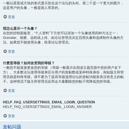
一般以星星或方块的形式显示您在这个论坛的头衔。第二个是一个更大的图片，
这是用户的头像，一般是因人而异的。
页首
我怎么显示一个头像？
在您的控制面板里，“个人资料”下方您可以添加一个头像使用四种方法之一：
Gravatar、相册、远程或上传。由论坛管理员决定启用头像和选择制作头像的方
法。如果您不能使用头像，联系论坛管理员。
页首
什麽是等级？如何改变我的等级？
一般您不能直接更改您的等级 （等级一般显示在阅读主题页面中您的用户名下
方）。大多数论坛使用等级来区分用户的发帖数或某种特殊身份，例如版主和管
理员就是特殊等级。请不要为了提高等级滥用论坛的发帖功能发表没有意义的帖
子。这种情况下版主和管理员反而会大量删除您的帖子而降低您的等级。
页首
HELP_FAQ_USERSETTINGS_EMAIL_LOGIN_QUESTION
HELP_FAQ_USERSETTINGS_EMAIL_LOGIN_ANSWER
页首
发帖问题