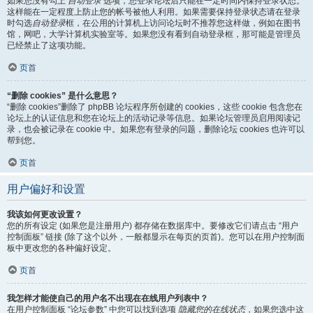
如果您没有勾上
自动登录
选项，您登录论坛后只能在一定时间内保持登录状态。
这样能在一定程度上防止您的帐号被他人利用。如果需要保持登录状态请在登录
时勾选
自动登录
框，在公用的计算机上访问论坛时不推荐您这样做，例如在图书
馆，网吧，大学计算机实验室等。如果您没有看到自动登录框，那可能是管理员
已经禁止了这项功能。
页首
“删除 cookies” 是什么意思？
“删除 cookies”删除了 phpBB 论坛程序所创建的 cookies，这些 cookie 包含您在
论坛上的认证信息和您在论坛上的活动记录等信息。如果论坛管理员启用阅读记
录，也会被记录在 cookie 中。如果您有登录的问题，删除论坛 cookies 也许可以
帮到您。
页首
用户偏好和设置
我该如何更改设置？
您的所有设定 (如果您是注册用户) 都存储在数据库中。要修改它们请点击 “用户
控制面板” 链接 (除了这个以外，一般都显示在每页的页首)。您可以在用户控制面
板中更改您的各种偏好设定。
页首
我怎样才能使自己的用户名不出现在在线用户列表中？
在用户控制面板 “论坛参数” 中您可以找到选项
隐藏您的在线状态
，如果您选中这